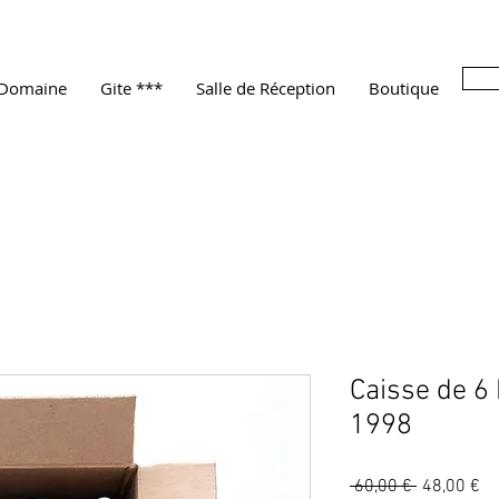
 Domaine
Gite ***
Salle de Réception
Boutique
Caisse de 6
1998
Prix
Pr
 60,00 € 
48,00 €