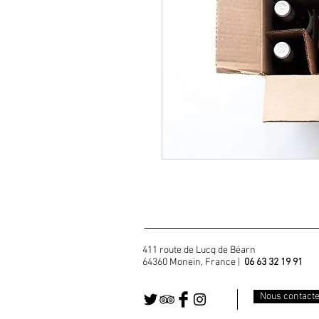
411 route de Lucq de Béarn
64360 Monein, France |
06 63 32 19 91
Nous contact