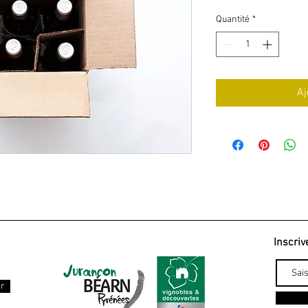
original
pr
Quantité
*
Aj
Inscriv
er