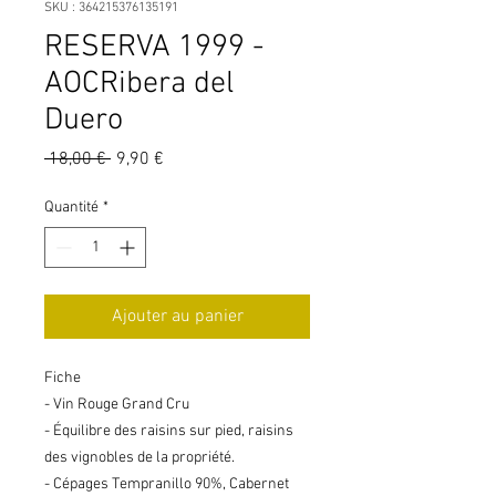
SKU : 364215376135191
RESERVA 1999 -
AOCRibera del
Duero
Prix
Prix
 18,00 € 
9,90 €
original
promotionnel
Quantité
*
Ajouter au panier
Fiche
- Vin Rouge Grand Cru
- Équilibre des raisins sur pied, raisins
des vignobles de la propriété.
- Cépages Tempranillo 90%, Cabernet