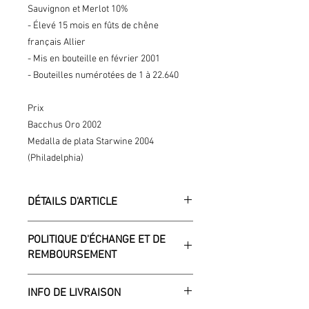
Sauvignon et Merlot 10%
- Élevé 15 mois en fûts de chêne
français Allier
- Mis en bouteille en février 2001
- Bouteilles numérotées de 1 à 22.640
Prix
Bacchus Oro 2002
Medalla de plata Starwine 2004
(Philadelphia)
DÉTAILS D'ARTICLE
Détails d'article. Saisissez ici les
POLITIQUE D'ÉCHANGE ET DE
caractéristiques de l'article : taille,
REMBOURSEMENT
matière et autres détails utiles. Cet
emplacement est idéal pour expliquer
Politique d'échange et de
les avantages de cet article à vos
INFO DE LIVRAISON
remboursement. Informez vos visiteurs
clients.